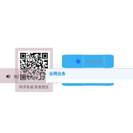
您的店铺移动管家
提升订单数量
提升运营效率
拓展用户
Android
全网业务
热门业务
iphone
飞数建站
联系客服 限量赠送
APP开发
微信小程序开发定制
网站建设
微信公众号
https网站SSL认证
企业400电话办理
品牌咨询
品牌设计